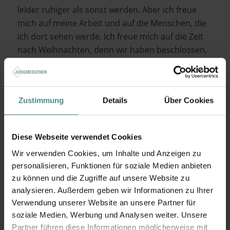
leider ruhiger als sonst werden. Aber ich freue
mich auf meine Arbeit und auf die Menschen, die
ich dort sehen werde. Ich freue mich auf die Zeit
nach Weihnachten, denn wir haben beschlossen,
Weihnachten einfach nachzufeiern. Und ich freue
mich auf die Pakete aus der Heimat, die mir
zeigen, dass man nicht körperlich anwesend sein
Zustimmung
Details
Über Cookies
muss, um an einander zu denken. Weihnachten ist
das Fest der Besinnung, und auch wenn der
Abstand nicht leicht ist, erst recht nicht zu den
Diese Webseite verwendet Cookies
Kindern der Familie, so macht er doch ganz
Wir verwenden Cookies, um Inhalte und Anzeigen zu
deutlich, worauf es im Leben wirklich ankommt. In
personalisieren, Funktionen für soziale Medien anbieten
diesem Sinne: Fröhliche Weihnachten!
zu können und die Zugriffe auf unsere Website zu
Euer Marvin,
analysieren. Außerdem geben wir Informationen zu Ihrer
Verwendung unserer Website an unsere Partner für
Medizinstudent an der Universität Würzburg und
soziale Medien, Werbung und Analysen weiter. Unsere
jungmediziner.de
Campus Captain
Partner führen diese Informationen möglicherweise mit