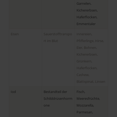
Garnelen,
Kichererbsen,
Haferflocken,
Emmentaler
Eisen
Sauerstofftranspo
Innereien,
rt im Blut
Pfifferlinge, Hirse,
Eier, Bohnen,
Kichererbsen,
Grünkern,
Haferflocken,
Cashew,
Blattspinat, Linsen
Iod
Bestandteil der
Fisch,
Schilddrüsenhorm
Meeresfrüchte,
one
Mozzarella,
Parmesan,