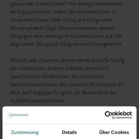
genau der Unterschied? Von Mengenelementen
wird gesprochen, sofern die Konzentration in
unserem Körper über 50mg pro Kilogramm
Körpergewicht liegt. Spurenelemente weisen
hingegen eine niedrigere Konzentration auf. Sie
liegt unter 50mg pro Kilogramm Körpergewicht.
Ähnlich wie Vitamine dienen Mineralstoffe häufig
als Cofaktoren. Andere erfüllen wesentlich
spezifischere Funktionen. So unterstützt
beispielsweise Eisen den Sauerstofftransport im
Blut. Iod hingegen fungiert als Bestandteil der
Schilddrüsenhormone.
In der Regel wird der Bedarf über eine
ausgewogene Ernährung gedeckt. Doch auch hier
kann in der Schwangerschaft und Stillzeit, der
Zustimmung
Details
Über Cookies
Wachstumsphase oder bei hoher Anstrengung