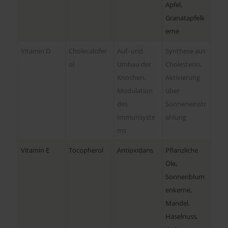
Apfel,
Granatapfelk
erne
Vitamin D
Cholecalcifer
Auf- und
Synthese aus
ol
Umbau der
Cholesterin,
Knochen,
Aktivierung
Modulation
über
des
Sonneneinstr
Immunsyste
ahlung
ms
Vitamin E
Tocopherol
Antioxidans
Pflanzliche
Öle,
Sonnenblum
enkerne,
Mandel,
Haselnuss,