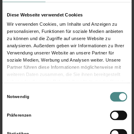
der Bedarf individuell gesteigert sein.
Mangelerscheinungen hingegen treten auf, sofern
Diese Webseite verwendet Cookies
die Mineralstoffe nicht ausreichend über die
Wir verwenden Cookies, um Inhalte und Anzeigen zu
Darmschleimhaut aufgenommen werden können.
personalisieren, Funktionen für soziale Medien anbieten
Auch bei Mangelernährung kann der Bedarf meist
zu können und die Zugriffe auf unsere Website zu
nicht gedeckt werden. Ein Beispiel für eine solche
analysieren. Außerdem geben wir Informationen zu Ihrer
Mangelerscheinung ist die Anämie (Blutarmut),
Verwendung unserer Website an unsere Partner für
die bei Eisenmangel auftreten kann. Iodmangel
soziale Medien, Werbung und Analysen weiter. Unsere
Partner führen diese Informationen möglicherweise mit
hingegen kann die Bildung eines
weiteren Daten zusammen, die Sie ihnen bereitgestellt
Schilddrüsenstrumas begünstigen.
haben oder die sie im Rahmen Ihrer Nutzung der Dienste
Im Folgenden findest du eine Übersicht über
gesammelt haben. Sie geben Einwilligung zu unseren
Einwilligungsauswahl
ausgewählte Mengen- bzw. Spurenelemente. Die
Cookies, wenn Sie unsere Webseite weiterhin nutzen.
Notwendig
Tabelle zeigt dir ihre Funktion und in welchen
Nahrungsmitteln hohe Dosen enthalten sind.
Präferenzen
Mengenelemente
Statistiken