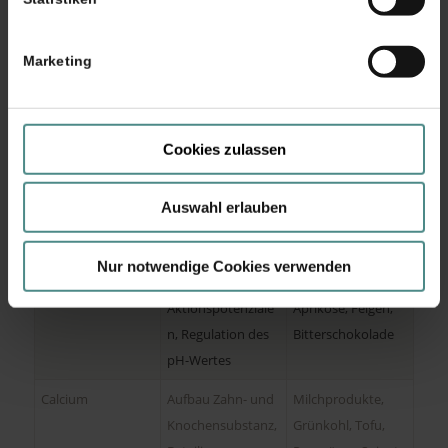
Mengenelement
Funktion (u.a.)
Nahrung (z.B.)
Natrium
Regulation des
Kochsalz (hoher
Marketing
Wasseraustausche
Gehalt in Käse,
s zwischen dem
Wurst, Brot,
Intra- und
Fertiggerichte)
Cookies zulassen
Extrazellulärraum,
Entstehung von
Auswahl erlauben
Aktionspotenziale
n
Nur notwendige Cookies verwenden
Kalium
Entstehung von
Banane, Orange,
Aktionspotenziale
Aprikose, Feigen,
n, Regulation des
Bitterschokolade
pH-Wertes
Calcium
Aufbau Zahn- und
Milchprodukte,
Knochensubstanz,
Grünkohl, Tofu,