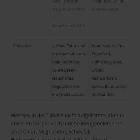
Beteiligung an
Paranüsse, Spinat,
Muskelkontraktio
Mineralwasser
n,
Signaltransduktio
n
Phosphor
Aufbau Zahn- und
Parmesan, Lachs,
Knochensubstanz,
Thunfisch,
Regulation des
Hähnchen, Käse,
Säure-Basen-
Linsen,
Haushaltes,
Kichererbsen,
Regulation von
Sonnenblumenker
Enzymaktivitäten
ne, Mandeln
Weitere, in der Tabelle nicht aufgelistete, aber in
unserem Körper vorhandene Mengenelemente
sind: Chlor, Magnesium, Schwefel,
Hydrogencarbonat, Sulfat, Nitrat, Fluorid