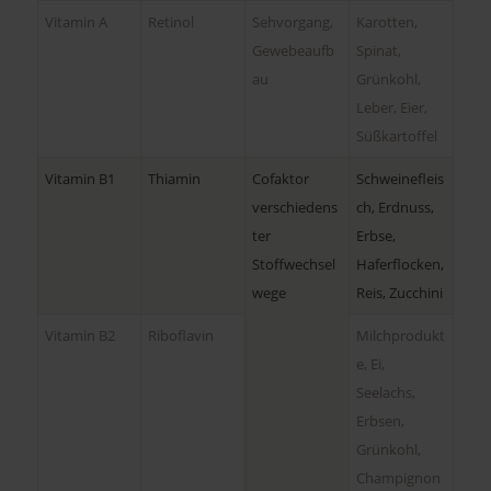
Vitamin A
Retinol
Sehvorgang,
Karotten,
Gewebeaufb
Spinat,
au
Grünkohl,
Leber, Eier,
Süßkartoffel
Vitamin B1
Thiamin
Cofaktor
Schweinefleis
verschiedens
ch, Erdnuss,
ter
Erbse,
Stoffwechsel
Haferflocken,
wege
Reis, Zucchini
Vitamin B2
Riboflavin
Milchprodukt
e, Ei,
Seelachs,
Erbsen,
Grünkohl,
Champignon