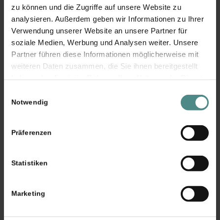
zu können und die Zugriffe auf unsere Website zu
analysieren. Außerdem geben wir Informationen zu Ihrer
Verwendung unserer Website an unsere Partner für
soziale Medien, Werbung und Analysen weiter. Unsere
Partner führen diese Informationen möglicherweise mit
weiteren Daten zusammen, die Sie ihnen bereitgestellt
haben oder die sie im Rahmen Ihrer Nutzung der Dienste
gesammelt haben. Sie geben Einwilligung zu unseren
Einwilligungsauswahl
Cookies, wenn Sie unsere Webseite weiterhin nutzen.
Notwendig
Präferenzen
Statistiken
Marketing