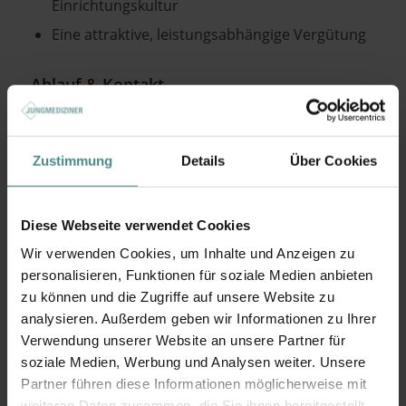
Einrichtungskultur
Eine attraktive, leistungsabhängige Vergütung
Ablauf & Kontakt
Weitere Informationen erteilt Ihnen gern Frau
Holzapfel-Sperling (Prokuristin) unter Tel.: 04221 /
Zustimmung
Details
Über Cookies
852 211
Bewerbungen gerne über unsere Homepage
www.wichernstift.de oder per E-Mail an
Diese Webseite verwendet Cookies
bewerbung@wichernstift.de oder per Post an
Wir verwenden Cookies, um Inhalte und Anzeigen zu
MVZ, Spadener Weg 5, 27607 Gestland
personalisieren, Funktionen für soziale Medien anbieten
zu können und die Zugriffe auf unsere Website zu
Personalwesen: Kerstin Behlmer, Tel: 04221 852-
analysieren. Außerdem geben wir Informationen zu Ihrer
223
Verwendung unserer Website an unsere Partner für
soziale Medien, Werbung und Analysen weiter. Unsere
Partner führen diese Informationen möglicherweise mit
weiteren Daten zusammen, die Sie ihnen bereitgestellt